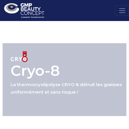
Cryo-8
La thermocryolipolyse CRYO 8 détruit les graisses
uniformément et sans risque !