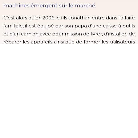
machines émergent sur le marché.
C’est alors qu’en 2006 le fils Jonathan entre dans l’affaire
familiale, il est équipé par son papa d’une caisse à outils
et d’un camion avec pour mission de livrer, d’installer, de
réparer les appareils ainsi que de former les utilisateurs
pour la mise en fonctionnement des machines. Une
équipe de choc est alors en place et l’entreprise
dispose du service après-vente le plus efficace et rapide
sur marché de la beauté en France. Cela n’empêche
pas Jonathan de continuer sa scolarité en alternance et
d’obtenir un master en gestion d’entreprise et
performance commerciale.
2016