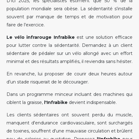
D'ici 2025, les spécialistes estiment que 50 % de la
population mondiale sera obèse. La sédentarité s'installe
souvent par manque de temps et de motivation pour
faire de l'exercice.
Le vélo infrarouge Infrabike
est une solution efficace
pour lutter contre la sédentarité. Demandez à un client
sédentaire de pédaler sur un vélo allongé avec un effort
minimal et des résultats amplifiés, il reviendra sans hésiter.
En revanche, lui proposer de courir deux heures autour
d’un stade risquerait de le décourager.
Dans un programme minceur incluant des machines qui
ciblent la graisse,
l'Infrabike
devient indispensable.
Les clients sédentaires ont souvent perdu du muscle,
manquent d'endurance cardiovasculaire, sont surchargés
de toxines, souffrent d'une mauvaise circulation et brûlent
peu de calories au quotidien. Proposez
l'Infrabike
pour