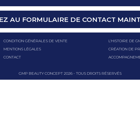
EZ AU FORMULAIRE DE CONTACT MAIN
CONDITION GÉNÉRALES DE VENTE
L’HISTOIRE DE 
MENTIONS LÉGALES
CRÉATION DE PR
CONTACT
ACCOMPAGNEME
GMP BEAUTY CONCEPT
2026
- TOUS DROITS RÉSERVÉS