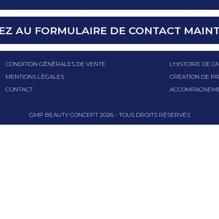
EZ AU FORMULAIRE DE CONTACT MAIN
CONDITION GÉNÉRALES DE VENTE
L’HISTOIRE DE 
MENTIONS LÉGALES
CRÉATION DE PR
CONTACT
ACCOMPAGNEME
GMP BEAUTY CONCEPT
2026
- TOUS DROITS RÉSERVÉS