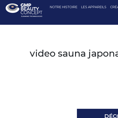
NOTRE HISTOIRE
LES APPAREILS
CRÉA
video sauna japona
DÉC