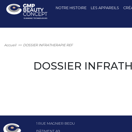
NOTRE HISTOIRE
LES APPAREILS
CRÉA
Accueil
>>
DOSSIER INFRATHERAPIE REF
DOSSIER INFRATH
1 RUE MAGNIER BEDU
BÂTIMENT A9