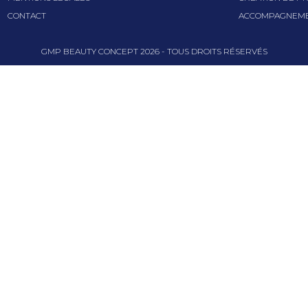
CONTACT
ACCOMPAGNEME
GMP BEAUTY CONCEPT
2026
- TOUS DROITS RÉSERVÉS