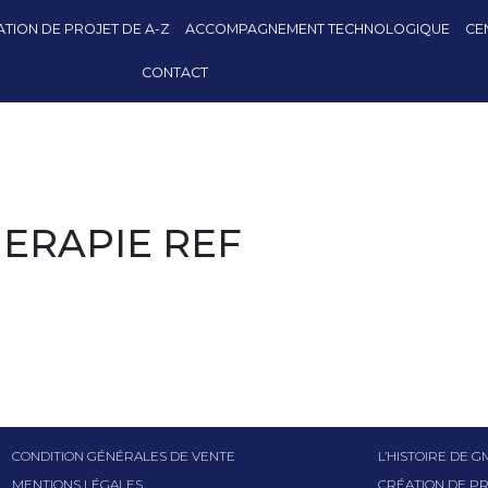
TION DE PROJET DE A-Z
ACCOMPAGNEMENT TECHNOLOGIQUE
CE
CONTACT
ERAPIE REF
CONDITION GÉNÉRALES DE VENTE
L’HISTOIRE DE 
MENTIONS LÉGALES
CRÉATION DE PR