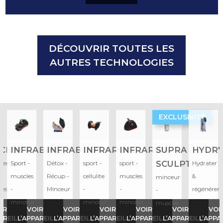
DÉCOUVRIR TOUTES LES
AUTRES TECHNOLOGIES
EXCLUSIVITÉ
CHECK
INFRABIKE
INFRABODY
INFRAROLL
INFRARUN
SUPRA
HYDR'
SCULPT
cemétrie
Sport -
Détox -
sport -
sport -
Hydrater
muscles
Récup -
cellulite
muscles
&
minceur
res
-
Minceur
-
-
régénérer
-
minceur
minceur
minceur
muscles
IR
VOIR
VOIR
VOIR
VOIR
VOIR
VOI
-
AREIL
L’APPAREIL
L’APPAREIL
L’APPAREIL
L’APPAREIL
L’APPAREIL
L’APPA