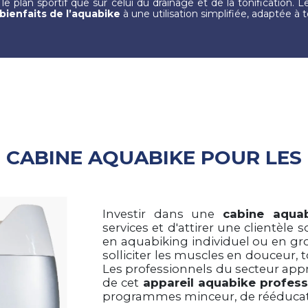
 le plan sportif que sur celui du drainage et de la tonification. 
bienfaits de l’aquabike
à une utilisation simplifiée, adaptée à t
 CABINE AQUABIKE POUR LES
Investir dans une
cabine aqua
services et d'attirer une clientèle
en aquabiking individuel ou en gro
solliciter les muscles en douceur, t
Les professionnels du secteur appr
de cet
appareil aquabike profess
programmes minceur, de rééducati