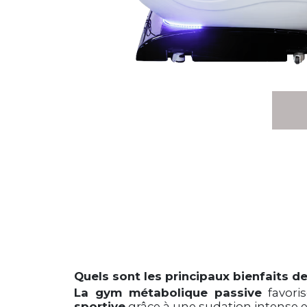
Quels sont les principaux bienfaits d
La gym métabolique passive
favori
sportive
grâce à une sudation intense 