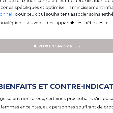
ence de relaxation complète et une détoxification du
s zones spécifiques et optimiser l'amincissement infr
ionnel
: pour ceux qui souhaitent associer soins esthé
 privilégient souvent des
appareils esthétiques et 
JE VEUX EN SAVOIR PLUS
BIENFAITS ET CONTRE-INDICA
uge soient nombreux, certaines précautions s'impose
x femmes enceintes, aux personnes souffrant de pr