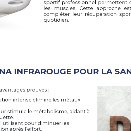
sportif professionnel
permettent de
les muscles. Cette approche es
compléter leur récupération spor
quotidien.
UNA INFRAROUGE POUR LA SA
 avantages prouvés :
ration intense élimine les métaux
leur stimule le métabolisme, aidant à
ouette.
 l'utilisent pour diminuer les
on après l'effort.