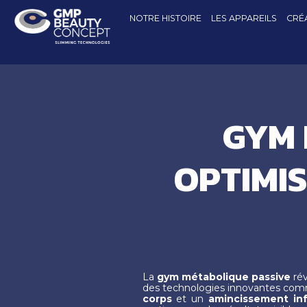
NOTRE HISTOIRE
LES APPAREILS
CRÉA
GYM 
OPTIMIS
La
gym métabolique passive
rév
des technologies innovantes co
corps
et un
amincissement in