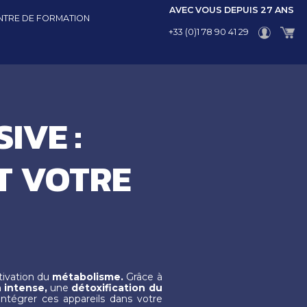
AVEC VOUS DEPUIS 27 ANS
NTRE DE FORMATION
+33 (0)1 78 90 41 29
IVE :
T VOTRE
tivation du
métabolisme.
Grâce à
 intense,
une
détoxification du
tégrer ces appareils dans votre