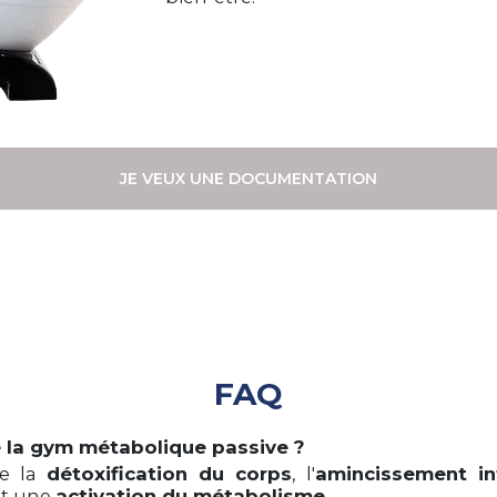
JE VEUX UNE DOCUMENTATION
FAQ
e la gym métabolique passive ?
se la
détoxification du corps
, l'
amincissement in
et une
activation du métabolisme.